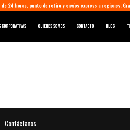
 de 24 horas, punto de retiro y envíos express a regiones. Gr
S CORPORATIVAS
QUIENES SOMOS
CONTACTO
BLOG
T
Contáctanos