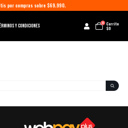
atis por compras sobre $69.990.
Carrito
0
ÉRMINOS Y CONDICIONES
$
0