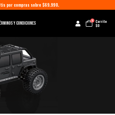
atis por compras sobre $69.990.
Carrito
0
ÉRMINOS Y CONDICIONES
$
0