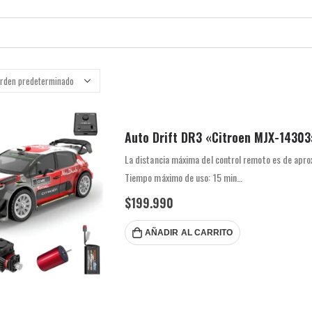
Auto Drift DR3 «Citroen MJX-14303
La distancia máxima del control remoto es de ap
Tiempo máximo de uso: 15 min
Amortiguador hidráulico totalmente metálico
$
199.990
Batería estándar 2S 65km/h
ESC sin escobillas independiente…
AÑADIR AL CARRITO