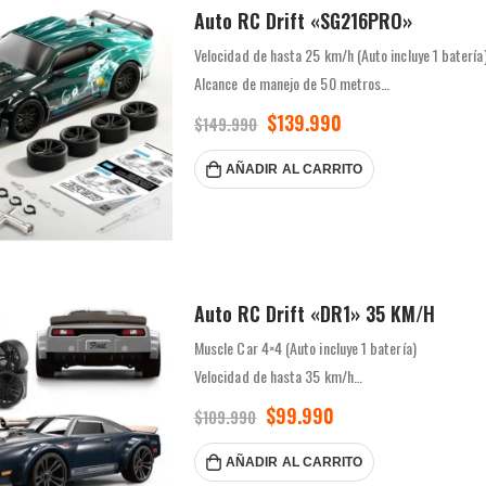
Auto RC Drift «SG216PRO»
Velocidad de hasta 25 km/h (Auto incluye 1 batería
Alcance de manejo de 50 metros
Tracción en las 4 ruedas
$
139.990
$
149.990
Batería recargable con duración de 25 minutos po
…
AÑADIR AL CARRITO
Auto RC Drift «DR1» 35 KM/H
Muscle Car 4×4 (Auto incluye 1 batería)
Velocidad de hasta 35 km/h
Alcance de 80 metros
$
99.990
$
109.990
Escala 1:16
Duración batería de 15-18 minutos
AÑADIR AL CARRITO