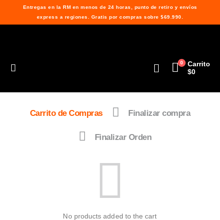
Entregas en la RM en menos de 24 horas, punto de retiro y envíos
express a regiones. Gratis por compras sobre $69.990.
0
Carrito
$
0
Carrito de Compras
Finalizar compra
Finalizar Orden
No products added to the cart